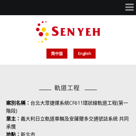
简中版
English
軌道工程
案別名稱
：
台北大眾捷運系統CF611環狀線軌道工程(第一
階段)
業主：
義大利日立軌道車輛及安薩爾多交通號誌系統 共同
承攬
地點：
新北市