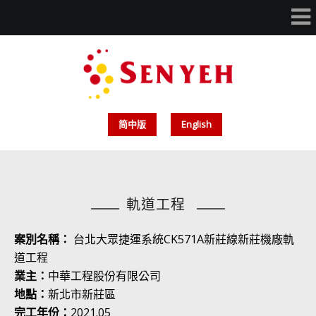
简中版
English
軌道工程
案別名稱
：
台北大眾捷運系統CK571A新莊線新莊機廠軌
道工程
業主：
中華工程股份有限公司
地點：
新北市新莊區
完工年份：
2021.05