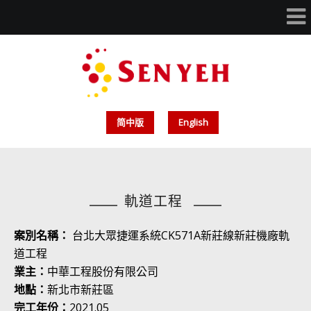
简中版
English
軌道工程
案別名稱
：
台北大眾捷運系統CK571A新莊線新莊機廠軌
道工程
業主：
中華工程股份有限公司
地點：
新北市新莊區
完工年份：
2021.05