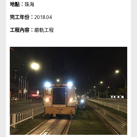
地點：
珠海
完工年份：
2018.04
工程內容：
磨軌工程