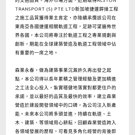
的交通品質。海外市場方面，近期取得ALSTON
TRANSPORT (S) PTE LTD新加坡捷運銲接工程
之施工品質獲得業主肯定，亦陸續承攬該公司在
東南亞各國捷運相關軌道工程，足跡可望遍佈世
界各國，本公司將專注於軌道工程之專業規劃與
創新，期能在全球建築營造及軌道工程領域中佔
有重要的一席之地。
森業永春，做為建築事業沉澱許久再出發之起
點，本公司得以長年累積之管理經驗及更加精進
之工法全心投入，紮實穩健地落實對都更住戶的
承諾，並以最好的品質及最快的效率，建立森業
營造於建設開發領域中的口碑，為公司注入新產
能。未來本公司將多頭並進，持續在軌道、土
木、建築、等領域用心耕耘，回顧森業營造跨入
各領域發展的歷程，可看見多角化經營的背後即