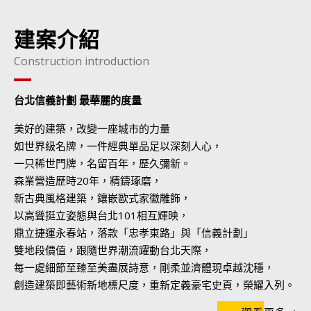
建案介紹
Construction introduction
台北信義計劃 最華麗的度量
美好的建築，改變一座城市的力量
如世界級名牌，一件經典單品足以深刻人心，
一只稀世門牌，名留百年，歷久彌新。
森業營造歷時20年，精鑄琢磨，
新古典風格建築，鑲嵌歐式家徽雕飾，
以高聳挺立姿態與台北101相互輝映，
鼎立捷運永春站，落款「忠孝東路」與「信義計劃」
雙地段價值，跟隨世界潮流躍動台北天際，
每一處細節至臻至美盡展詩意，剛柔並濟體現卓越沈穩，
創造建築即藝術新地標尺度，重新定義豪宅史頁，榮耀入列。