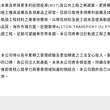
本業及參與更多的民間投資(BOT)及公共工程之興建案，更將
的施工機具設備及各項產品之研發，目前已取得多項專利設備及
外軌道工程材料之專業供應商，以降低材料及施工成本並提高軌
海外市場方面，近期取得ALSTON TRANSPORT (S) 
軌道工程，足跡可望遍佈世界各國，本公司將專注於軌道工程之
，本公司得以長年累積之管理經驗及更加精進之工法全心投入，
中的口碑，為公司注入新產能。未來本公司將多頭並進，持續在
背後即是核心競爭力與專業領域知識的相結合，本公司期許自己
世界。