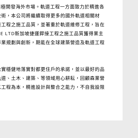
積極開發海外市場。軌道工程一方面致力於精進各
技術，本公司將繼續取得更多的國外軌道相關材
道工程之施工品質，並著重於軌道維修工程，旨在
PTE LTD新加坡捷運銲接工程之施工品質獲得業主
專業規劃與創新，期能在全球建築營造及軌道工程
紮實穩健地落實對都更住戶的承諾，並以最好的品
軌道、土木、建築、等領域用心耕耘，回顧森業營
以工程為本，精進設計與整合之能力，不自我設限