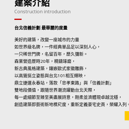
建案介紹
Construction introduction
台北信義計劃 最華麗的度量
美好的建築，改變一座城市的力量
如世界級名牌，一件經典單品足以深刻人心，
一只稀世門牌，名留百年，歷久彌新。
森業營造歷時20年，精鑄琢磨，
新古典風格建築，鑲嵌歐式家徽雕飾，
以高聳挺立姿態與台北101相互輝映，
鼎立捷運永春站，落款「忠孝東路」與「信義計劃」
雙地段價值，跟隨世界潮流躍動台北天際，
每一處細節至臻至美盡展詩意，剛柔並濟體現卓越沈穩，
創造建築即藝術新地標尺度，重新定義豪宅史頁，榮耀入列