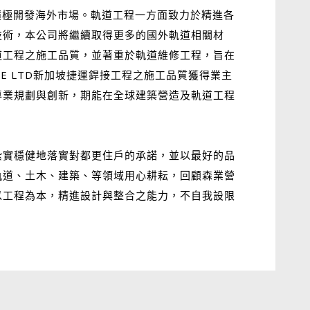
積極開發海外市場。軌道工程一方面致力於精進各
技術，本公司將繼續取得更多的國外軌道相關材
道工程之施工品質，並著重於軌道維修工程，旨在
PTE LTD新加坡捷運銲接工程之施工品質獲得業主
專業規劃與創新，期能在全球建築營造及軌道工程
紮實穩健地落實對都更住戶的承諾，並以最好的品
軌道、土木、建築、等領域用心耕耘，回顧森業營
以工程為本，精進設計與整合之能力，不自我設限