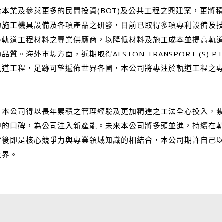
本業及參與更多的民間投資(BOT)及公共工程之興建案，更將
的施工機具設備及各項產品之研發，目前已取得多項專利設備及
外軌道工程材料之專業供應商，以降低材料及施工成本並提高軌
海外市場方面，近期取得ALSTON TRANSPORT (S) 
軌道工程，足跡可望遍佈世界各國，本公司將專注於軌道工程之
，本公司得以長年累積之管理經驗及更加精進之工法全心投入，
中的口碑，為公司注入新產能。未來本公司將多頭並進，持續在
背後即是核心競爭力與專業領域知識的相結合，本公司期許自己
世界。