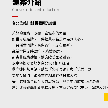
建案介紹
Construction introduction
台北信義計劃 最華麗的度量
美好的建築，改變一座城市的力量
如世界級名牌，一件經典單品足以深刻人心，
一只稀世門牌，名留百年，歷久彌新。
森業營造歷時20年，精鑄琢磨，
新古典風格建築，鑲嵌歐式家徽雕飾，
以高聳挺立姿態與台北101相互輝映，
鼎立捷運永春站，落款「忠孝東路」與「信義計劃」
雙地段價值，跟隨世界潮流躍動台北天際，
每一處細節至臻至美盡展詩意，剛柔並濟體現卓越沈穩，
創造建築即藝術新地標尺度，重新定義豪宅史頁，榮耀入列